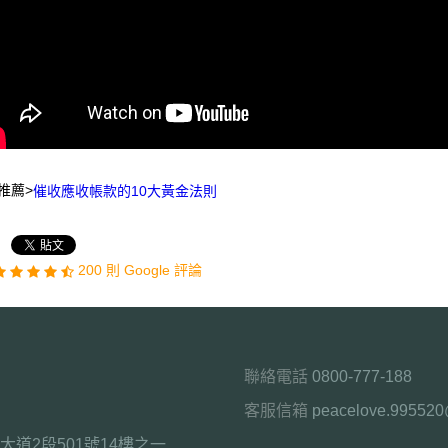
推薦>
催收應收帳款的10大黃金法則
200 則 Google 評論
聯絡電話
0800-777-188
客服信箱
peacelove.99552
道2段501號14樓之一