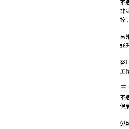
不
非
控
另
運
勞
工
三
不
健
勞