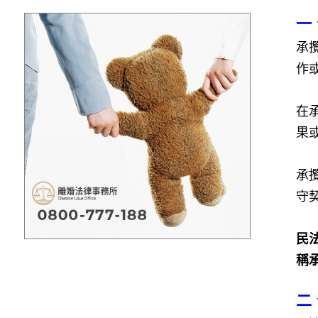
一
承
作
在
果
承
守
民法
稱
二