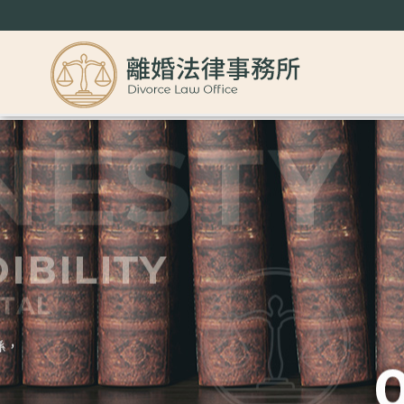
打破傳統！簽訂「承攬契約」共創商業巔峰