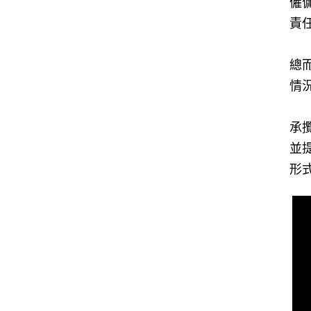
僱
責
總
情
承
並
形