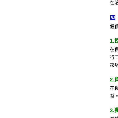
在
四
僱
1
在
行
來
2
在
益
3.