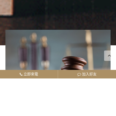
離婚的條件因素總整理 離婚要
點一次看！
對於許多夫妻來說，離婚是一個極具挑
戰性的過程，它不僅影響到雙方個人，
還關係到家庭、財產和子女的福祉。在
台灣，離婚的條件有多種因素影響著，
而了解這些因素對於正處於離婚程序中
前任、故友、老同學去哪了？
的人來說至關重要。
立即來電
加入好友
合法尋人的方式、流程｜徵信
多年未聯絡的前任、故友或老同學，還
社費用
有機會找到嗎？專業徵信社可透過公開
資料、共同人際關係與合法資訊來源協
助尋人，但不能非法調閱戶籍、購買個
資、侵入帳號或持續跟蹤騷擾。本文透
別讓自己反被告！大愛徵信社
過化名案例，說明尋人流程、合法界