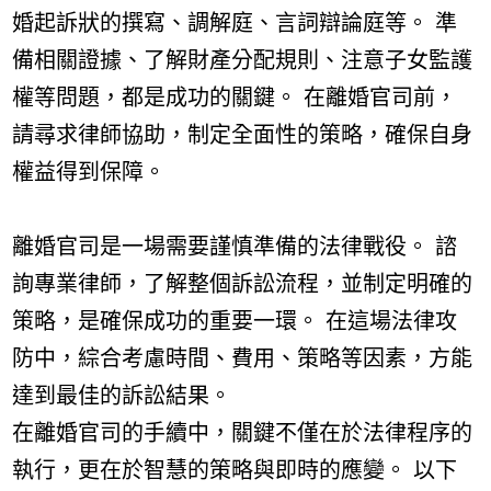
婚起訴狀的撰寫、調解庭、言詞辯論庭等。 準
備相關證據、了解財產分配規則、注意子女監護
權等問題，都是成功的關鍵。 在離婚官司前，
請尋求律師協助，制定全面性的策略，確保自身
權益得到保障。
離婚官司是一場需要謹慎準備的法律戰役。 諮
詢專業律師，了解整個訴訟流程，並制定明確的
策略，是確保成功的重要一環。 在這場法律攻
防中，綜合考慮時間、費用、策略等因素，方能
達到最佳的訴訟結果。
在離婚官司的手續中，關鍵不僅在於法律程序的
執行，更在於智慧的策略與即時的應變。 以下