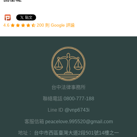
4.6
200 則 Google 評論
台中法律事務所
聯絡電話
0800-777-188
Line ID
@vnp6743i
客服信箱
peacelove.995520@gmail.com
地址：
台中市西區臺灣大道2段501號14樓之一