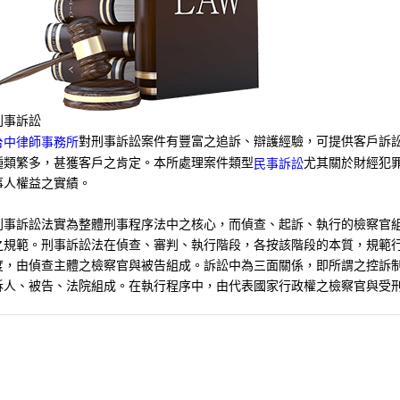
刑事訴訟
對刑事訴訟案件有豐富之追訴、辯護經驗，可提供客戶訴
台中律師事務所
種類繁多，甚獲客戶之肯定。本所處理案件類型
尤其關於財經犯
民事訴訟
事人權益之實績。
刑事訴訟法實為整體刑事程序法中之核心，而偵查、起訴、執行的檢察官
之規範。刑事訴訟法在偵查、審判、執行階段，各按該階段的本質，規範
度，由偵查主體之檢察官與被告組成。訴訟中為三面關係，即所謂之控訴
訴人、被告、法院組成。在執行程序中，由代表國家行政權之檢察官與受