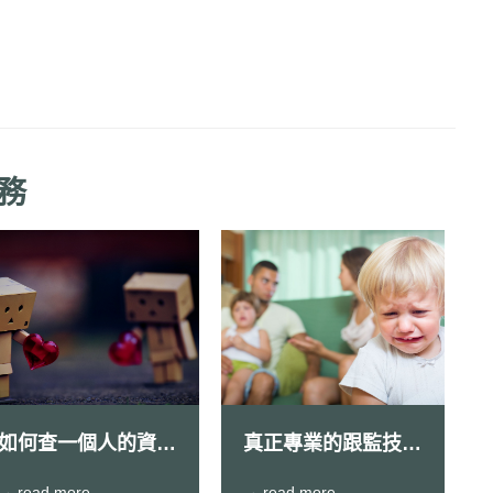
務
如何查一個人的資
真正專業的跟監技巧
料，例如大愛有可以
應該要能做到一聲不
→ read more
→ read more