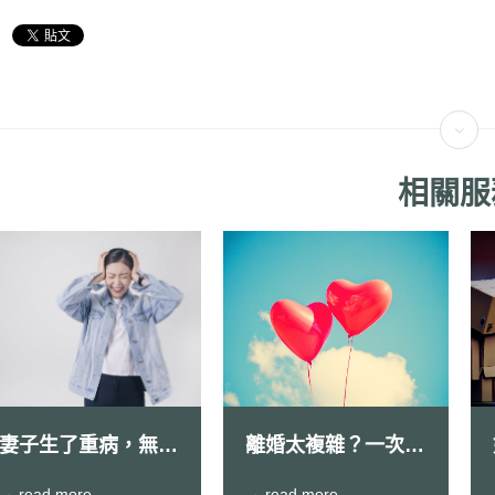
相關服
妻子生了重病，無情
離婚太複雜？一次帶
的人夫就這樣外遇都
您了解所有必知重
→ read more
→ read more