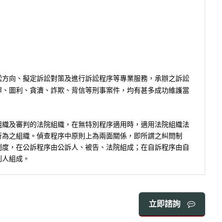
訟方向、擬定訴訟對策及進行訴訟程序等專業服務，承辦之訴訟
罪、圖利、貪瀆、詐欺、背信等刑事案件，均有甚多成功維護當
組織及審判的法院組織，在無特別程序適用時，適用法院組織法
行為之組織。偵查程序中原則上為兩面關係，即所謂之糾問制
制度，在公訴程序由公訴人、被告、法院組成；在自訴程序由自
刑人組成。
立即諮詢